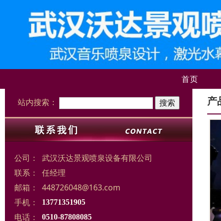
首页
产
站内搜索：
公司：
武汉沃达景观喷泉设备有限公司
联系：
任经理
邮箱：
448726048@163.com
手机：
13771351905
电话：
0510-87808085