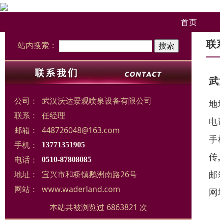
首页
联
站内搜索：
武
公司：
武汉沃达景观喷泉设备有限公司
地
联系：
任经理
电
邮箱：
448726048@163.com
手
手机：
13771351905
传
电话：
0510-87808085
邮
地址：
宜兴市和桥镇鹅洲南路26号
网站：
www.waderland.com
网
本站共被浏览过 6863821 次