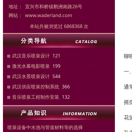
地址：
宜兴市和桥镇鹅洲南路26号
网站：
www.waderland.com
本站共被浏览过 6868368 次
聊
武汉音乐喷泉设计
121
激光水幕电影喷泉
199
一
武汉水景喷泉设计
544
通
武汉供应喷泉控制系统
366
音乐喷泉工程制作安装
132
摇
花
喷泉设备中水池与管道材料等的选择