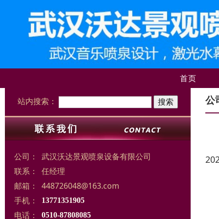
首页
公
站内搜索：
公司：
武汉沃达景观喷泉设备有限公司
20
联系：
任经理
邮箱：
448726048@163.com
手机：
13771351905
电话：
0510-87808085