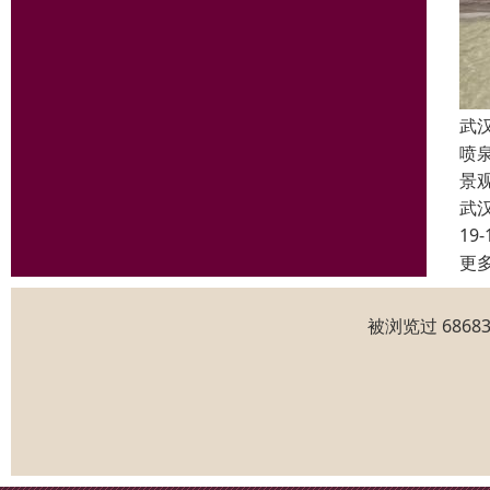
武
喷
景
武
19-
更
被浏览过 686