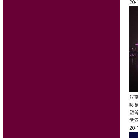
20-
汉
喷
塑
武
20-