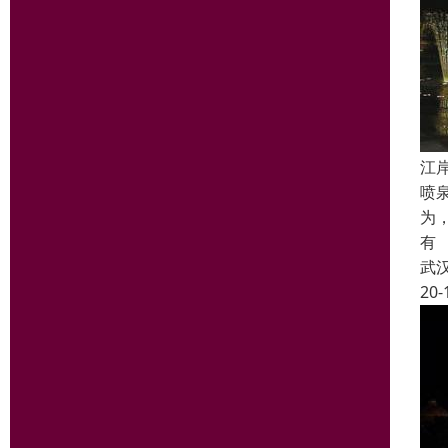
江
喷
为
有
武
20-