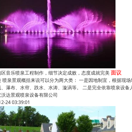
面议
甸区音乐喷泉工程制作，细节决定成败，态度成就完美
类 喷泉景观概括来说可以分为两大类： 一是因地制宜，根据现
流、瀑布、水帘、跌水、水涛、漩涡等。 二是完全依靠喷泉设备
汉沃达景观喷泉设备有限公司
12-24 03:39:01