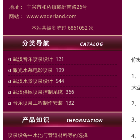
地址：
宜兴市和桥镇鹅洲南路26号
网站：
www.waderland.com
本站共被浏览过 6861052 次
你
武汉音乐喷泉设计
121
激光水幕电影喷泉
199
1
武汉水景喷泉设计
544
大
武汉供应喷泉控制系统
366
2
音乐喷泉工程制作安装
132
3
喷泉设备中水池与管道材料等的选择
4