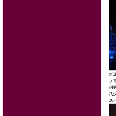
新
水
制
武
20-