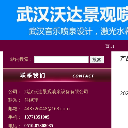
首页
产
站内搜索：
公司：
武汉沃达景观喷泉设备有限公司
20
联系：
任经理
邮箱：
448726048@163.com
手机：
13771351905
电话：
0510-87808085