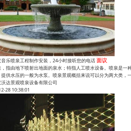
面议
汉音乐喷泉工程制作安装，24小时接听您的电话
泉，指由地下喷射出地面的泉水；特指人工喷水设备。喷泉是一
，提供水压的一般为水泵。喷泉景观概括来说可以分为两大类，
汉沃达景观喷泉设备有限公司
12-28 10:38:01