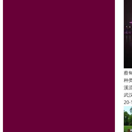
蔡
种
溪
武
20-