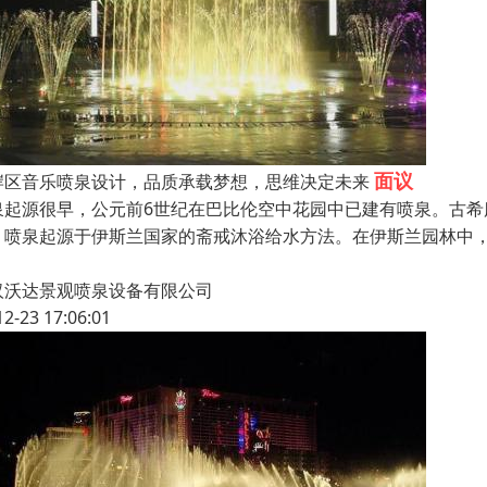
面议
岸区音乐喷泉设计，品质承载梦想，思维决定未来
泉起源很早，公元前6世纪在巴比伦空中花园中已建有喷泉。古
，喷泉起源于伊斯兰国家的斋戒沐浴给水方法。在伊斯兰园林中
汉沃达景观喷泉设备有限公司
12-23 17:06:01