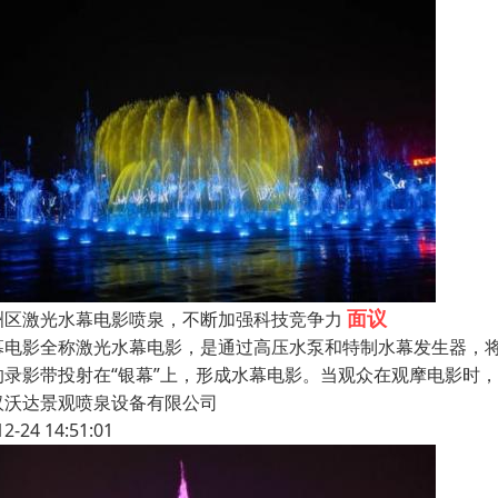
面议
洲区激光水幕电影喷泉，不断加强科技竞争力
幕电影全称激光水幕电影，是通过高压水泵和特制水幕发生器，将
的录影带投射在“银幕”上，形成水幕电影。当观众在观摩电影时
汉沃达景观喷泉设备有限公司
12-24 14:51:01