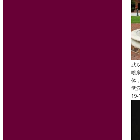
武
喷
体
武
19-