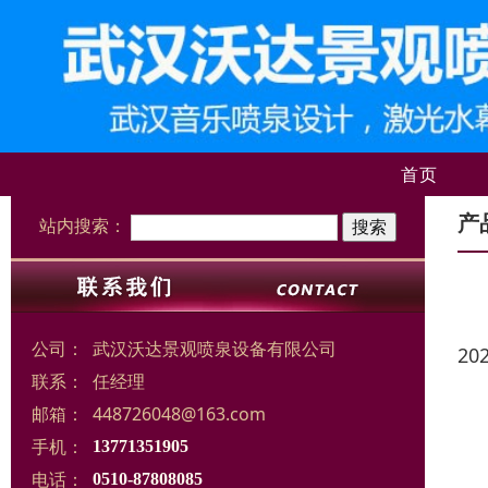
首页
产
站内搜索：
公司：
武汉沃达景观喷泉设备有限公司
20
联系：
任经理
邮箱：
448726048@163.com
手机：
13771351905
电话：
0510-87808085