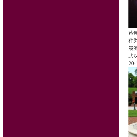
蔡
种
溪
武
20-