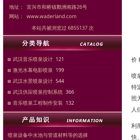
地址：
宜兴市和桥镇鹅洲南路26号
网站：
www.waderland.com
本站共被浏览过 6855137 次
价
武汉音乐喷泉设计
121
激光水幕电影喷泉
199
喷
武汉水景喷泉设计
544
特
武汉供应喷泉控制系统
366
照
音乐喷泉工程制作安装
132
人
利
喷泉设备中水池与管道材料等的选择
快