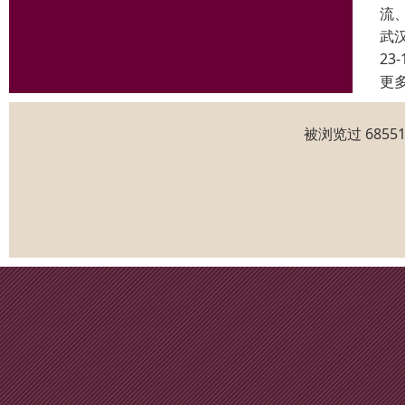
流
武
23-
更
被浏览过 685