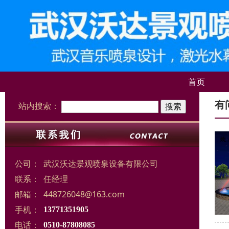
首页
有
站内搜索：
公司：
武汉沃达景观喷泉设备有限公司
联系：
任经理
邮箱：
448726048@163.com
手机：
13771351905
电话：
0510-87808085