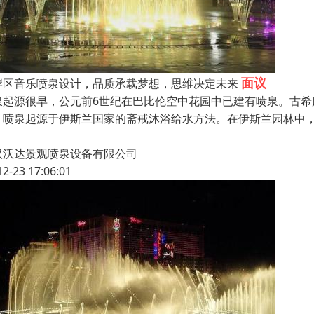
面议
岸区音乐喷泉设计，品质承载梦想，思维决定未来
泉起源很早，公元前6世纪在巴比伦空中花园中已建有喷泉。古
，喷泉起源于伊斯兰国家的斋戒沐浴给水方法。在伊斯兰园林中
汉沃达景观喷泉设备有限公司
12-23 17:06:01