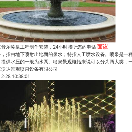
面议
汉音乐喷泉工程制作安装，24小时接听您的电话
泉，指由地下喷射出地面的泉水；特指人工喷水设备。喷泉是一
，提供水压的一般为水泵。喷泉景观概括来说可以分为两大类，
汉沃达景观喷泉设备有限公司
12-28 10:38:01