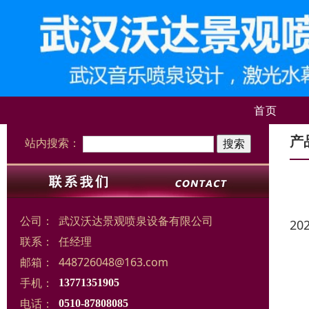
首页
产
站内搜索：
公司：
武汉沃达景观喷泉设备有限公司
20
联系：
任经理
邮箱：
448726048@163.com
手机：
13771351905
电话：
0510-87808085