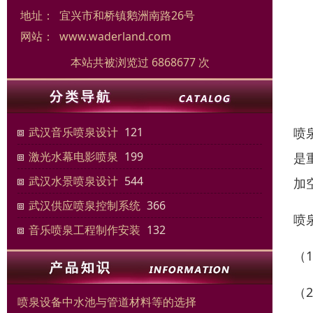
地址：
宜兴市和桥镇鹅洲南路26号
网站：
www.waderland.com
本站共被浏览过 6868677 次
喷
武汉音乐喷泉设计
121
激光水幕电影喷泉
199
是
武汉水景喷泉设计
544
加
武汉供应喷泉控制系统
366
喷
音乐喷泉工程制作安装
132
（
（
喷泉设备中水池与管道材料等的选择