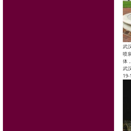
武
喷
体
武
19-