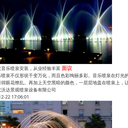
面议
汉音乐喷泉安装，从业经验丰富
乐喷泉不仅形状千变万化，而且色彩绚丽多彩。音乐喷泉在灯光
看得眼花缭乱。再加上天空黑暗的颜色，一层层地盖在喷泉上，
汉沃达景观喷泉设备有限公司
12-22 17:06:01