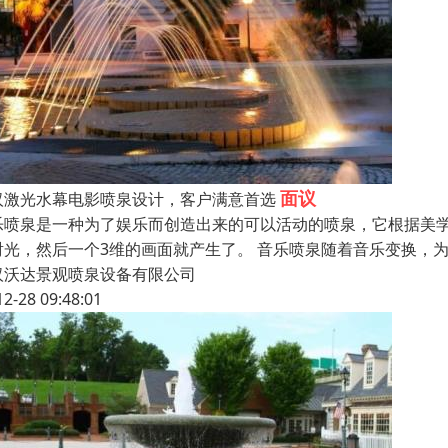
面议
汉激光水幕电影喷泉设计，客户满意首选
乐喷泉是一种为了娱乐而创造出来的可以活动的喷泉，它根据美
射光，然后一个3维的画面就产生了。 音乐喷泉随着音乐变换，
汉沃达景观喷泉设备有限公司
12-28 09:48:01