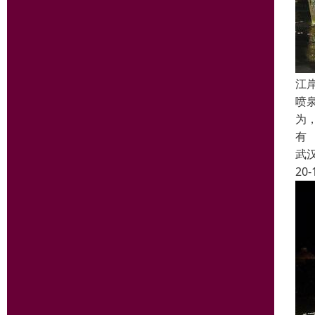
江
喷
为
有
武
20-