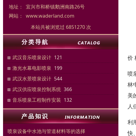
地址：
宜兴市和桥镇鹅洲南路26号
网站：
www.waderland.com
本站共被浏览过 6851270 次
价
武汉音乐喷泉设计
121
激光水幕电影喷泉
199
喷
武汉水景喷泉设计
544
林
武汉供应喷泉控制系统
366
美
音乐喷泉工程制作安装
132
人
利
喷泉设备中水池与管道材料等的选择
快