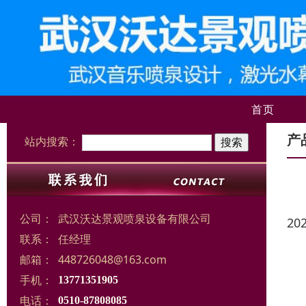
首页
产
站内搜索：
公司：
武汉沃达景观喷泉设备有限公司
20
联系：
任经理
邮箱：
448726048@163.com
手机：
13771351905
电话：
0510-87808085