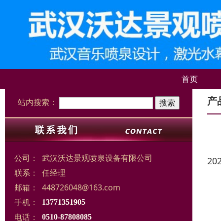
首页
产
站内搜索：
公司：
武汉沃达景观喷泉设备有限公司
20
联系：
任经理
邮箱：
448726048@163.com
手机：
13771351905
电话：
0510-87808085