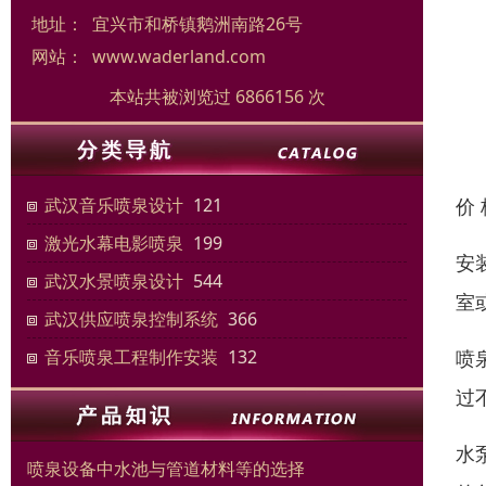
地址：
宜兴市和桥镇鹅洲南路26号
网站：
www.waderland.com
本站共被浏览过 6866156 次
价
武汉音乐喷泉设计
121
激光水幕电影喷泉
199
安
武汉水景喷泉设计
544
室
武汉供应喷泉控制系统
366
喷
音乐喷泉工程制作安装
132
过
水
喷泉设备中水池与管道材料等的选择