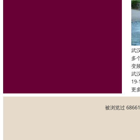
武
多
变
武
19-
更
被浏览过 686