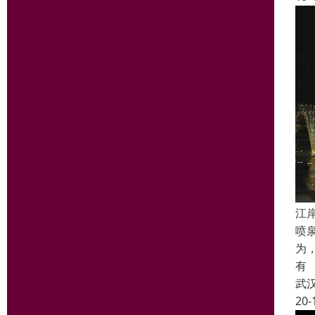
江
喷
为
有
武
20-