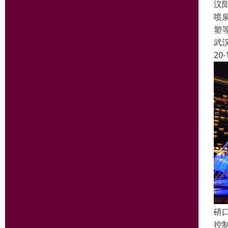
汉
喷
塑
武
20-
硚
控