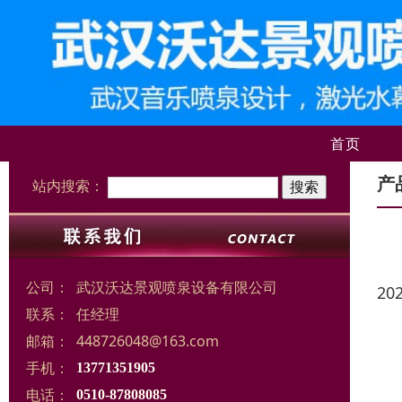
首页
产
站内搜索：
公司：
武汉沃达景观喷泉设备有限公司
20
联系：
任经理
邮箱：
448726048@163.com
手机：
13771351905
电话：
0510-87808085