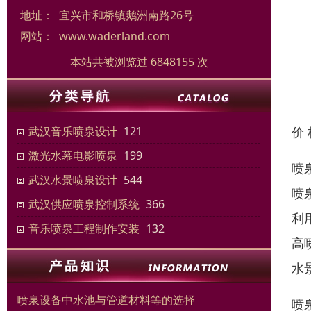
地址：
宜兴市和桥镇鹅洲南路26号
网站：
www.waderland.com
本站共被浏览过 6848155 次
价
武汉音乐喷泉设计
121
激光水幕电影喷泉
199
喷
武汉水景喷泉设计
544
喷
武汉供应喷泉控制系统
366
利
音乐喷泉工程制作安装
132
高
水
喷泉设备中水池与管道材料等的选择
喷