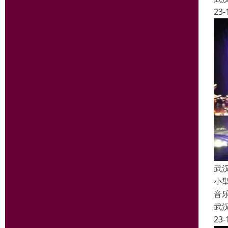
23-
武
小
音
武
23-