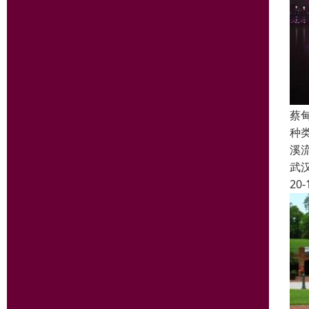
蔡
种
溪
武
20-