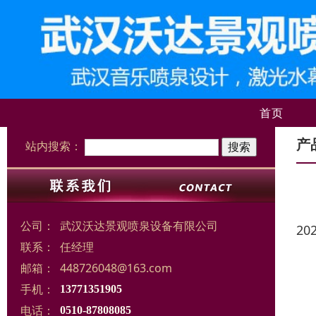
首页
产
站内搜索：
公司：
武汉沃达景观喷泉设备有限公司
20
联系：
任经理
邮箱：
448726048@163.com
手机：
13771351905
电话：
0510-87808085