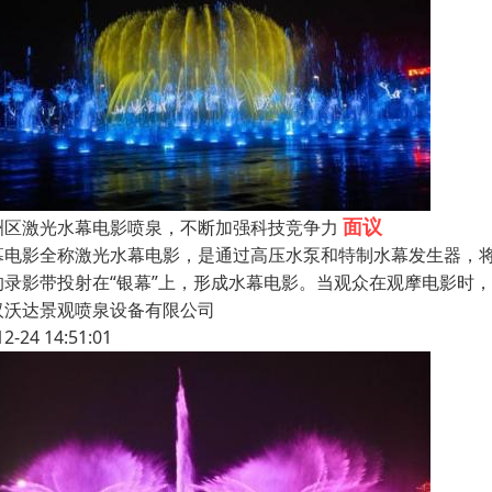
面议
洲区激光水幕电影喷泉，不断加强科技竞争力
幕电影全称激光水幕电影，是通过高压水泵和特制水幕发生器，将
的录影带投射在“银幕”上，形成水幕电影。当观众在观摩电影时
汉沃达景观喷泉设备有限公司
12-24 14:51:01