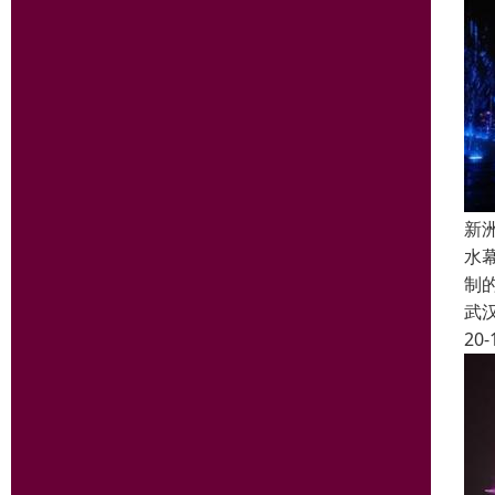
新
水
制
武
20-