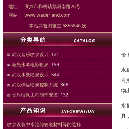
地址：
宜兴市和桥镇鹅洲南路26号
网站：
www.waderland.com
本站共被浏览过 6856846 次
价
武汉音乐喷泉设计
121
激光水幕电影喷泉
199
水
武汉水景喷泉设计
544
专
武汉供应喷泉控制系统
366
物
音乐喷泉工程制作安装
132
水
具
喷泉设备中水池与管道材料等的选择