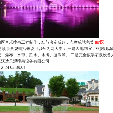
面议
甸区音乐喷泉工程制作，细节决定成败，态度成就完美
类 喷泉景观概括来说可以分为两大类： 一是因地制宜，根据现
流、瀑布、水帘、跌水、水涛、漩涡等。 二是完全依靠喷泉设备
汉沃达景观喷泉设备有限公司
12-24 03:39:01