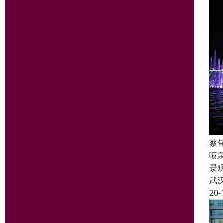
蔡
喷
景
武
20-