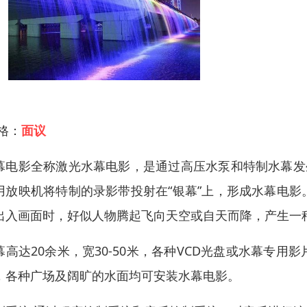
 格：
面议
幕电影全称激光水幕电影，是通过高压水泵和特制水幕发
用放映机将特制的录影带投射在“银幕”上，形成水幕电
出入画面时，好似人物腾起飞向天空或自天而降，产生一
幕高达20余米，宽30-50米，各种VCD光盘或水幕专
，各种广场及阔旷的水面均可安装水幕电影。