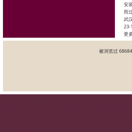
安
而
武
23-
更
被浏览过 686