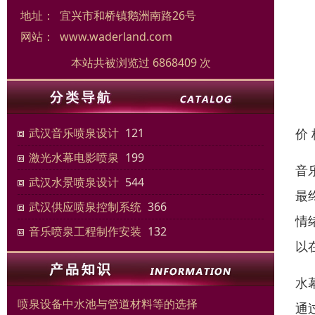
地址：
宜兴市和桥镇鹅洲南路26号
网站：
www.waderland.com
本站共被浏览过 6868409 次
价
武汉音乐喷泉设计
121
激光水幕电影喷泉
199
音
武汉水景喷泉设计
544
最
武汉供应喷泉控制系统
366
情
音乐喷泉工程制作安装
132
以
水
喷泉设备中水池与管道材料等的选择
通