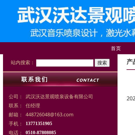
首页
产
站内搜索：
公司：
武汉沃达景观喷泉设备有限公司
20
联系：
任经理
邮箱：
448726048@163.com
手机：
13771351905
电话：
0510-87808085