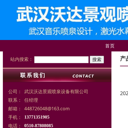
首页
产
站内搜索：
公司：
武汉沃达景观喷泉设备有限公司
20
联系：
任经理
邮箱：
448726048@163.com
手机：
13771351905
电话：
0510-87808085