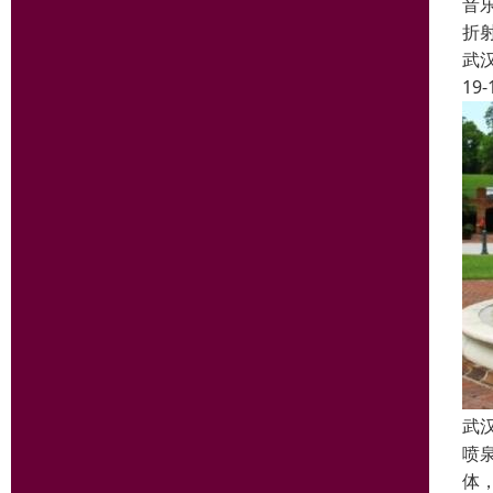
音
折
武
19-
武
喷
体