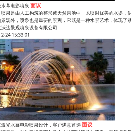
面议
光水幕电影喷泉
泉是由人工构筑的整形或天然泉池中，以喷射优美的水姿，供
物景观外，喷泉也是重要的景观，它既是一种水景艺术，体现了
汉沃达景观喷泉设备有限公司
12-24 15:33:01
面议
汉激光水幕电影喷泉设计，客户满意首选