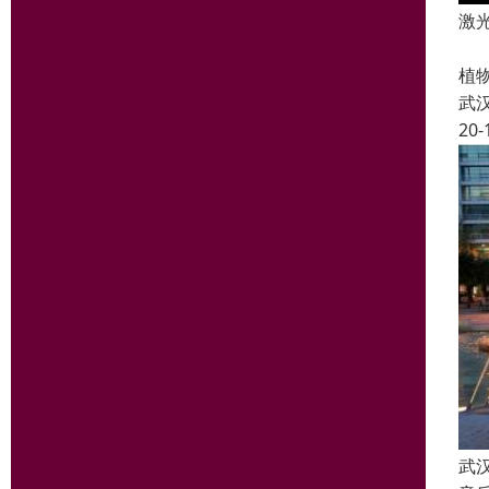
激
喷
植
武
20-
武