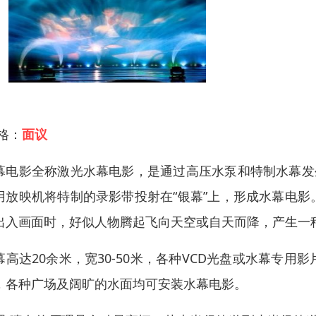
 格：
面议
幕电影全称激光水幕电影，是通过高压水泵和特制水幕发
用放映机将特制的录影带投射在“银幕”上，形成水幕电
出入画面时，好似人物腾起飞向天空或自天而降，产生一
幕高达20余米，宽30-50米，各种VCD光盘或水幕专
，各种广场及阔旷的水面均可安装水幕电影。