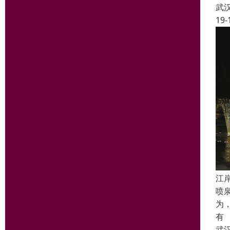
武
19-
江
喷
为
有
武