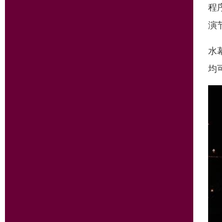
程
演
水
均