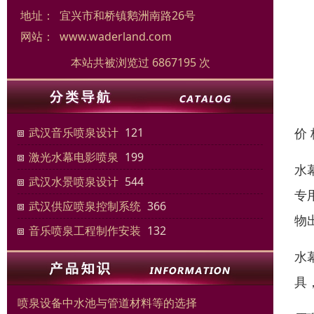
地址：
宜兴市和桥镇鹅洲南路26号
网站：
www.waderland.com
本站共被浏览过 6867195 次
价
武汉音乐喷泉设计
121
激光水幕电影喷泉
199
水
武汉水景喷泉设计
544
专
武汉供应喷泉控制系统
366
物
音乐喷泉工程制作安装
132
水
具
喷泉设备中水池与管道材料等的选择