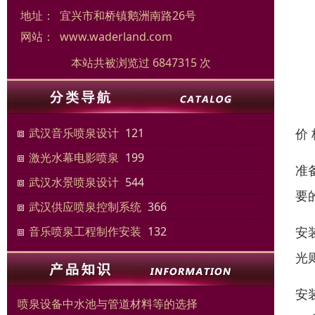
地址：
宜兴市和桥镇鹅洲南路26号
网站：
www.waderland.com
本站共被浏览过 6847315 次
价
武汉音乐喷泉设计
121
激光水幕电影喷泉
199
准
武汉水景喷泉设计
544
要
武汉供应喷泉控制系统
366
安
音乐喷泉工程制作安装
132
光
安
喷泉设备中水池与管道材料等的选择