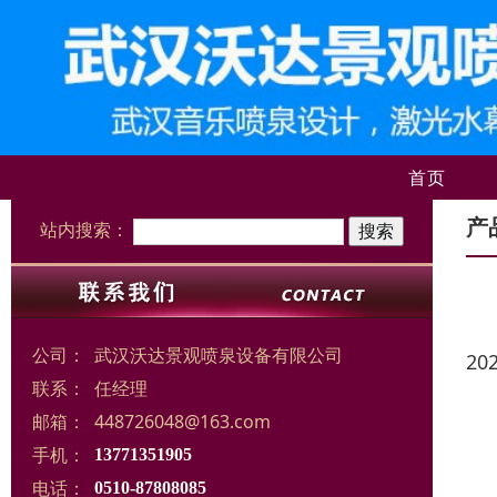
首页
产
站内搜索：
公司：
武汉沃达景观喷泉设备有限公司
20
联系：
任经理
邮箱：
448726048@163.com
手机：
13771351905
电话：
0510-87808085