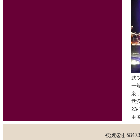
武
一
泉
武
23-
更
被浏览过 684