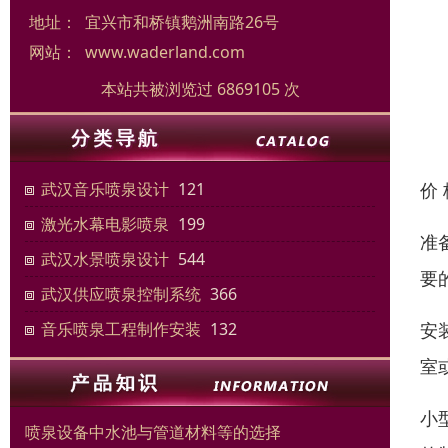
地址：
宜兴市和桥镇鹅洲南路26号
网站：
www.waderland.com
本站共被浏览过 6869105 次
价
武汉音乐喷泉设计
121
激光水幕电影喷泉
199
准
武汉水景喷泉设计
544
要
武汉供应喷泉控制系统
366
安
音乐喷泉工程制作安装
132
室
小
喷泉设备中水池与管道材料等的选择