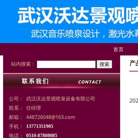
首页
产
站内搜索：
公司：
武汉沃达景观喷泉设备有限公司
20
联系：
任经理
邮箱：
448726048@163.com
手机：
13771351905
电话：
0510-87808085