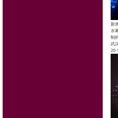
新
水
制
武
20-