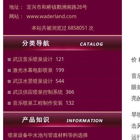
地址：
宜兴市和桥镇鹅洲南路26号
网站：
www.waderland.com
本站共被浏览过 6858051 次
价
武汉音乐喷泉设计
121
激光水幕电影喷泉
199
音
武汉水景喷泉设计
544
眼
武汉供应喷泉控制系统
366
亮
音乐喷泉工程制作安装
132
旱
击
喷泉设备中水池与管道材料等的选择
运