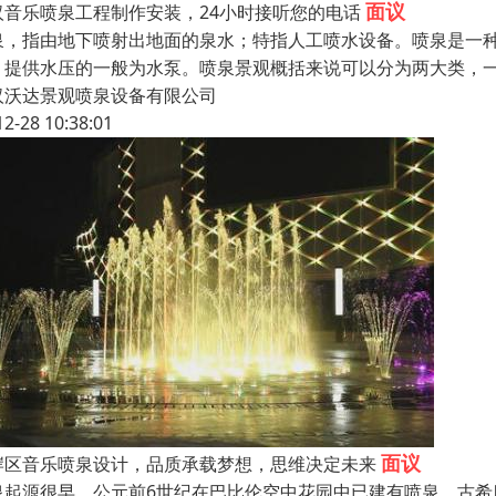
面议
汉音乐喷泉工程制作安装，24小时接听您的电话
泉，指由地下喷射出地面的泉水；特指人工喷水设备。喷泉是一
，提供水压的一般为水泵。喷泉景观概括来说可以分为两大类，
汉沃达景观喷泉设备有限公司
12-28 10:38:01
面议
岸区音乐喷泉设计，品质承载梦想，思维决定未来
泉起源很早，公元前6世纪在巴比伦空中花园中已建有喷泉。古