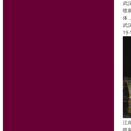
武
喷
体
武
19-
江
喷