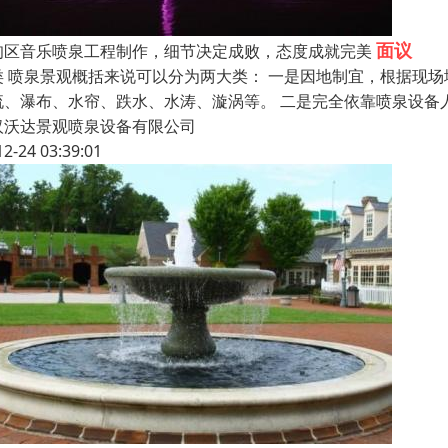
面议
甸区音乐喷泉工程制作，细节决定成败，态度成就完美
类 喷泉景观概括来说可以分为两大类： 一是因地制宜，根据现
流、瀑布、水帘、跌水、水涛、漩涡等。 二是完全依靠喷泉设备
汉沃达景观喷泉设备有限公司
12-24 03:39:01