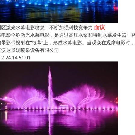
面议
洲区激光水幕电影喷泉，不断加强科技竞争力
幕电影全称激光水幕电影，是通过高压水泵和特制水幕发生器，将
的录影带投射在“银幕”上，形成水幕电影。当观众在观摩电影时
汉沃达景观喷泉设备有限公司
12-24 14:51:01