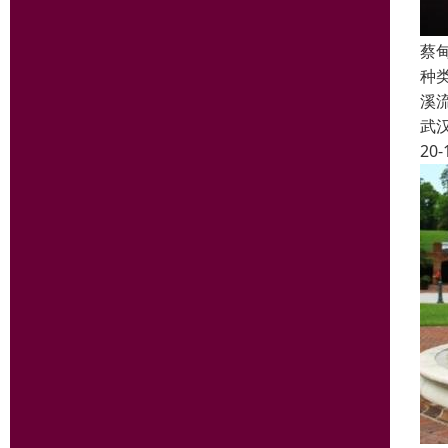
蔡
种
溪
武
20-