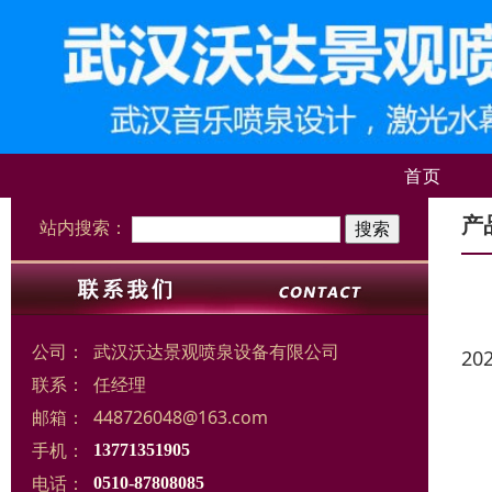
首页
产
站内搜索：
公司：
武汉沃达景观喷泉设备有限公司
20
联系：
任经理
邮箱：
448726048@163.com
手机：
13771351905
电话：
0510-87808085