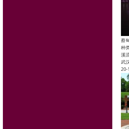
蔡
种
溪
武
20-