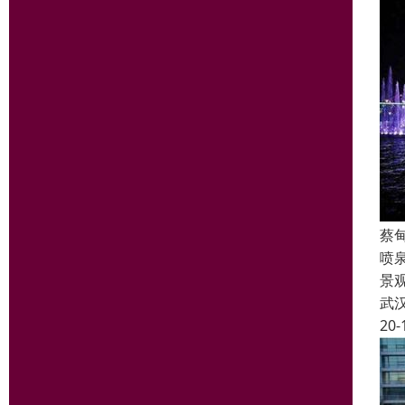
蔡
喷
景
武
20-