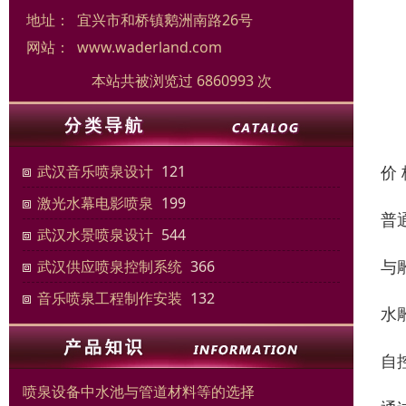
地址：
宜兴市和桥镇鹅洲南路26号
网站：
www.waderland.com
本站共被浏览过 6860993 次
价
武汉音乐喷泉设计
121
激光水幕电影喷泉
199
普
武汉水景喷泉设计
544
与
武汉供应喷泉控制系统
366
音乐喷泉工程制作安装
132
水
自
喷泉设备中水池与管道材料等的选择