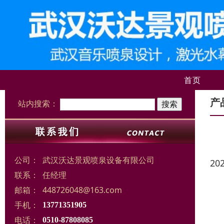
首页
产
站内搜索：
公司：
武汉沃达景观喷泉设备有限公司
20
联系：
任经理
邮箱：
448726048@163.com
手机：
13771351905
电话：
0510-87808085