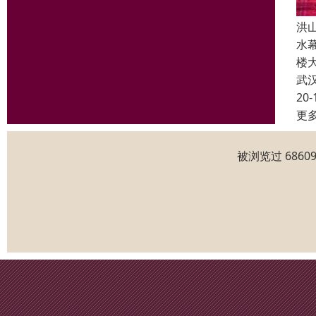
洪
水
楼
武
20-
更
被浏览过 686