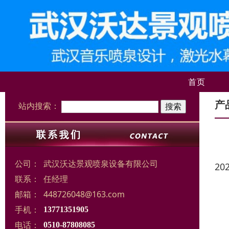
首页
产
站内搜索：
公司：
武汉沃达景观喷泉设备有限公司
20
联系：
任经理
邮箱：
448726048@163.com
手机：
13771351905
电话：
0510-87808085