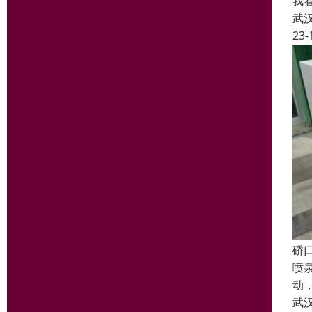
我
武
23-
硚
喷
动
武