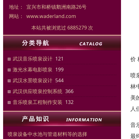
地址：
宜兴市和桥镇鹅洲南路26号
网站：
www.waderland.com
本站共被浏览过 6885279 次
价
武汉音乐喷泉设计
121
激光水幕电影喷泉
199
喷
武汉水景喷泉设计
544
林
武汉供应喷泉控制系统
366
美
音乐喷泉工程制作安装
132
人
音
喷泉设备中水池与管道材料等的选择
最