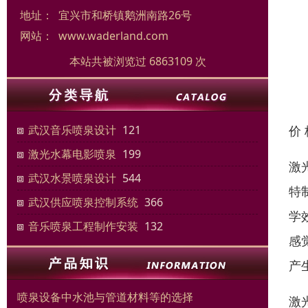
地址：
宜兴市和桥镇鹅洲南路26号
网站：
www.waderland.com
本站共被浏览过 6863109 次
价
武汉音乐喷泉设计
121
激光水幕电影喷泉
199
激
武汉水景喷泉设计
544
特
武汉供应喷泉控制系统
366
学
音乐喷泉工程制作安装
132
感
产
喷泉设备中水池与管道材料等的选择
激