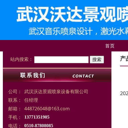
首页
产
站内搜索：
公司：
武汉沃达景观喷泉设备有限公司
20
联系：
任经理
邮箱：
448726048@163.com
手机：
13771351905
电话：
0510-87808085