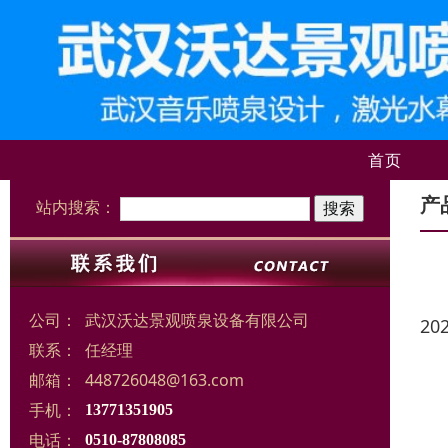
首页
产
站内搜索：
公司：
武汉沃达景观喷泉设备有限公司
20
联系：
任经理
邮箱：
448726048@163.com
手机：
13771351905
电话：
0510-87808085