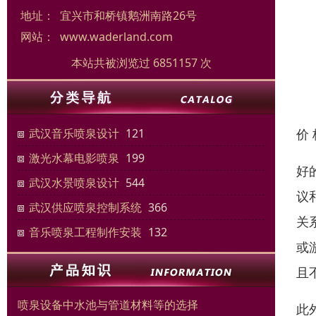
地址：
宜兴市和桥镇鹅洲南路26号
网站：
www.waderland.com
本站共被浏览过 6851157 次
价
武汉音乐喷泉设计
121
激光水幕电影喷泉
199
好
武汉水景喷泉设计
544
议
武汉供应喷泉控制系统
366
关
音乐喷泉工程制作安装
132
或
且
喷泉设备中水池与管道材料等的选择
此