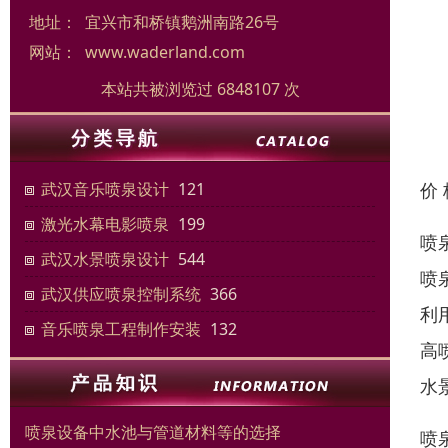
地址：
宜兴市和桥镇鹅洲南路26号
网站：
www.waderland.com
本站共被浏览过 6848107 次
价
武汉音乐喷泉设计
121
激光水幕电影喷泉
199
喷
武汉水景喷泉设计
544
喷
武汉供应喷泉控制系统
366
利
音乐喷泉工程制作安装
132
高
水
喷泉设备中水池与管道材料等的选择
喷