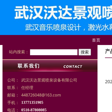
首页
产
站内搜索：
公司：
武汉沃达景观喷泉设备有限公司
20
联系：
任经理
邮箱：
448726048@163.com
手机：
13771351905
电话：
0510-87808085