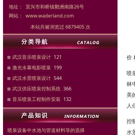
地址：
宜兴市和桥镇鹅洲南路26号
网站：
www.waderland.com
本站共被浏览过 6879405 次
价
武汉音乐喷泉设计
121
激光水幕电影喷泉
199
喷
武汉水景喷泉设计
544
林
武汉供应喷泉控制系统
366
美
音乐喷泉工程制作安装
132
人
控
喷泉设备中水池与管道材料等的选择
水