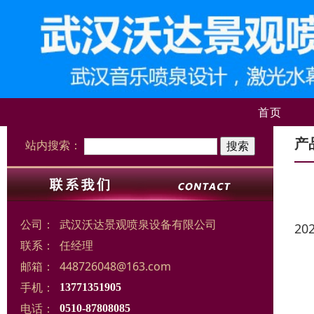
首页
产
站内搜索：
公司：
武汉沃达景观喷泉设备有限公司
20
联系：
任经理
邮箱：
448726048@163.com
手机：
13771351905
电话：
0510-87808085