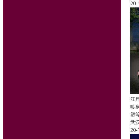
20-
江
喷
塑
武
20-