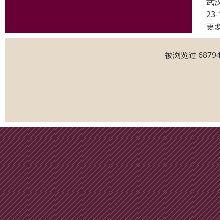
武
23-
更
被浏览过 687