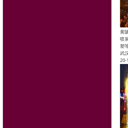
黄
喷
塑
武
20-