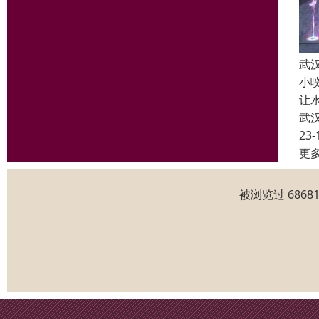
武
小
让
武
23-
更
被浏览过 686