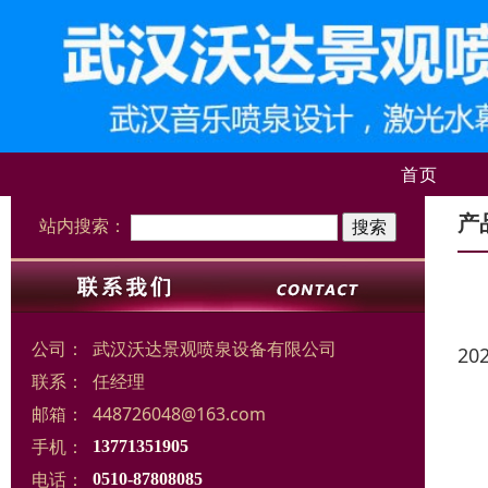
首页
产
站内搜索：
公司：
武汉沃达景观喷泉设备有限公司
20
联系：
任经理
邮箱：
448726048@163.com
手机：
13771351905
电话：
0510-87808085