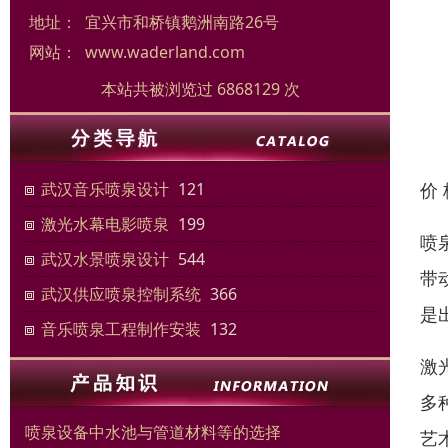
地址：
宜兴市和桥镇鹅洲南路26号
网站：
www.waderland.com
本站共被浏览过 6868129 次
价
武汉音乐喷泉设计
121
激光水幕电影喷泉
199
喷
武汉水景喷泉设计
544
带
武汉供应喷泉控制系统
366
是
音乐喷泉工程制作安装
132
激
多
喷泉设备中水池与管道材料等的选择
艺