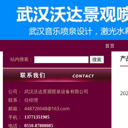
首页
产
站内搜索：
公司：
武汉沃达景观喷泉设备有限公司
20
联系：
任经理
邮箱：
448726048@163.com
手机：
13771351905
电话：
0510-87808085