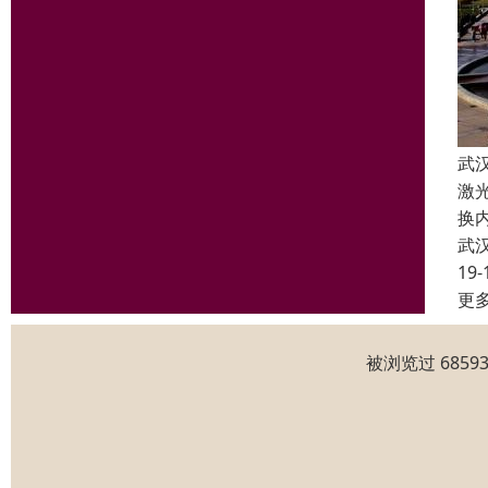
武
激
换
武
19-
更
被浏览过 685