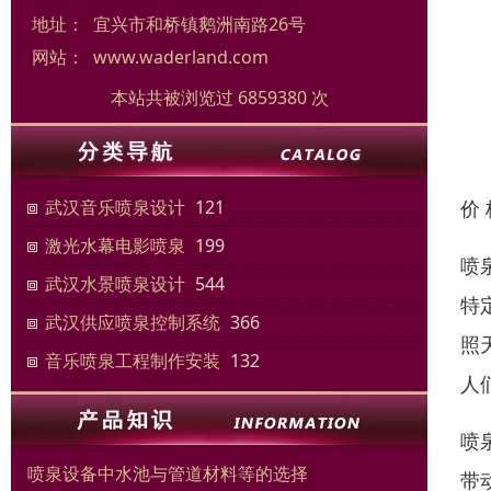
地址：
宜兴市和桥镇鹅洲南路26号
网站：
www.waderland.com
本站共被浏览过 6859380 次
价
武汉音乐喷泉设计
121
激光水幕电影喷泉
199
喷
武汉水景喷泉设计
544
特
武汉供应喷泉控制系统
366
照
音乐喷泉工程制作安装
132
人
喷
喷泉设备中水池与管道材料等的选择
带